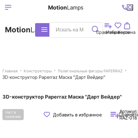
Выберите ваш
Ваш регион
+7 (495)740-
График
Motion
Lamps
доставки
38-68
работы
город
Motion
Lamps
Каталог
Сравнение
Избранное
Корзина
Главная
Конструкторы
Полигональные фигуры PAPERRAZ
3D-конструктор Paperraz Маска "Дарт Вейдер"
3D-конструктор Paperraz Маска "Дарт Вейдер"
Артикул:
Нет в
Сравнит
Добавить в избранное
наличии
RAZ-018