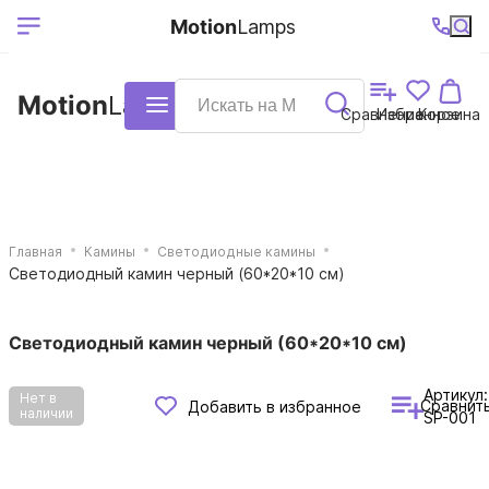
Выберите ваш
Ваш регион
+7 (495)740-
График
Motion
Lamps
доставки
38-68
работы
город
Motion
Lamps
Каталог
Сравнение
Избранное
Корзина
Главная
Камины
Светодиодные камины
Светодиодный камин черный (60*20*10 см)
Светодиодный камин черный (60*20*10 см)
Артикул:
Нет в
Сравнит
Добавить в избранное
наличии
SP-001