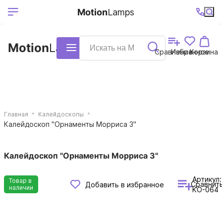
Выберите ваш
Ваш регион
+7 (495)740-
График
Motion
Lamps
доставки
38-68
работы
город
Motion
Lamps
Каталог
Сравнение
Избранное
Корзина
Главная
Калейдоскопы
Калейдоскоп "Орнаменты Морриса 3"
Калейдоскоп "Орнаменты Морриса 3"
Артикул:
Товар в
Сравнит
Добавить в избранное
наличии
KO-064