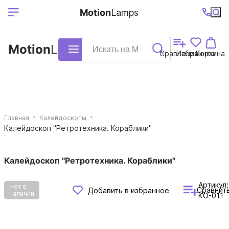
Выберите ваш
Ваш регион
+7 (495)740-
График
Motion
Lamps
доставки
38-68
работы
город
Motion
Lamps
Каталог
Сравнение
Избранное
Корзина
Главная
Калейдоскопы
Калейдоскоп "Ретротехника. Кораблики"
Калейдоскоп "Ретротехника. Кораблики"
Артикул:
Нет в
Сравнит
Добавить в избранное
наличии
KO-011