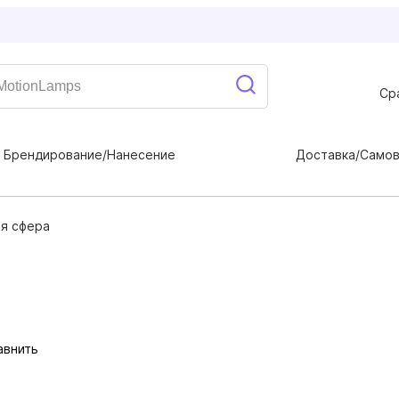
Ср
Брендирование/Нанесение
Доставка/Само
я сфера
авнить