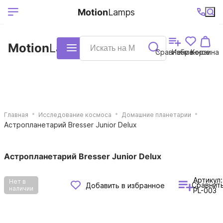
Выберите ваш
Ваш регион
+7 (495)740-
График
Motion
Lamps
доставки
38-68
работы
город
Motion
Lamps
Каталог
Сравнение
Избранное
Корзина
Главная
Исследование космоса
Домашние планетарии
Астропланетарий Bresser Junior Delux
Астропланетарий Bresser Junior Delux
Артикул:
Нет в
Сравнит
Добавить в избранное
наличии
PL-003