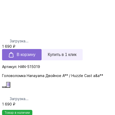
Загрузка...
1 690 ₽
В корзину
Купить в 1 клик
Артикул: HAN-515019
Головоломка Hanayama Двойное А** / Huzzle Cast a&a**
Загрузка...
1 690 ₽
Товар в наличии