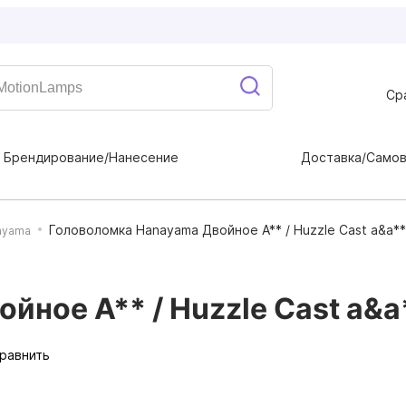
Ср
Брендирование/Нанесение
Доставка/Само
Головоломка Hanayama Двойное А** / Huzzle Cast a&a**
ayama
йное А** / Huzzle Cast a&a
равнить