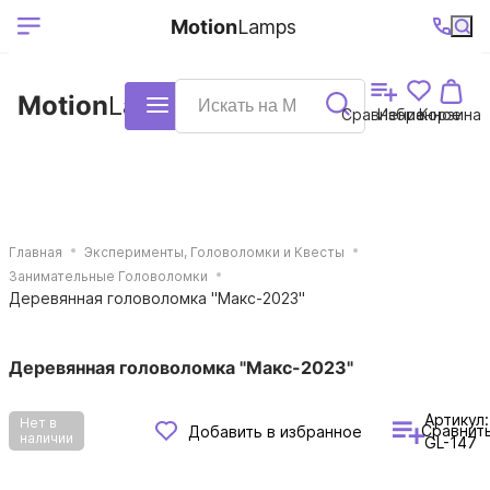
Выберите ваш
Ваш регион
+7 (495)740-
График
Motion
Lamps
доставки
38-68
работы
город
Motion
Lamps
Каталог
Сравнение
Избранное
Корзина
Главная
Эксперименты, Головоломки и Квесты
Занимательные Головоломки
Деревянная головоломка "Макс-2023"
Деревянная головоломка "Макс-2023"
Артикул:
Нет в
Сравнит
Добавить в избранное
наличии
GL-147