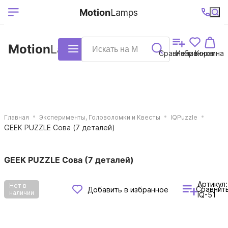
Выберите ваш
Ваш регион
+7 (495)740-
График
Motion
Lamps
доставки
38-68
работы
город
Motion
Lamps
Каталог
Сравнение
Избранное
Корзина
Главная
Эксперименты, Головоломки и Квесты
IQPuzzle
GEEK PUZZLE Сова (7 деталей)
GEEK PUZZLE Сова (7 деталей)
Артикул:
Нет в
Сравнит
Добавить в избранное
наличии
IQ-51