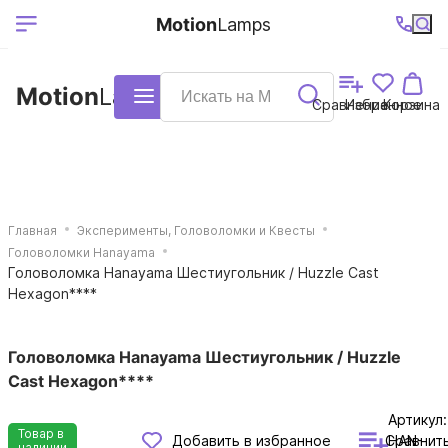
Выберите ваш
Ваш регион
+7 (495)740-
График
Motion
Lamps
доставки
38-68
работы
город
Motion
Lamps
Каталог
Сравнение
Избранное
Корзина
Главная
Эксперименты, Головоломки и Квесты
Головоломки Hanayama
Головоломка Hanayama Шестиугольник / Huzzle Cast
Hexagon****
Головоломка Hanayama Шестиугольник / Huzzle
Cast Hexagon****
Артикул:
Товар в
Сравнит
Добавить в избранное
HAN-
наличии