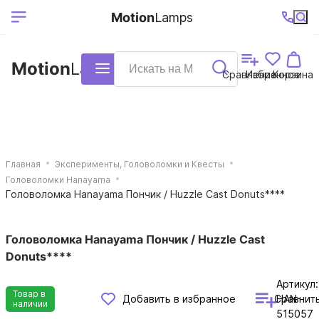
Выберите ваш
Ваш регион
+7 (495)740-
График
Motion
Lamps
доставки
38-68
работы
город
Motion
Lamps
Каталог
Сравнение
Избранное
Корзина
Главная
Эксперименты, Головоломки и Квесты
Головоломки Hanayama
Головоломка Hanayama Пончик / Huzzle Cast Donuts****
Головоломка Hanayama Пончик / Huzzle Cast
Donuts****
Артикул:
Товар в
Сравнит
Добавить в избранное
HAN-
наличии
515057