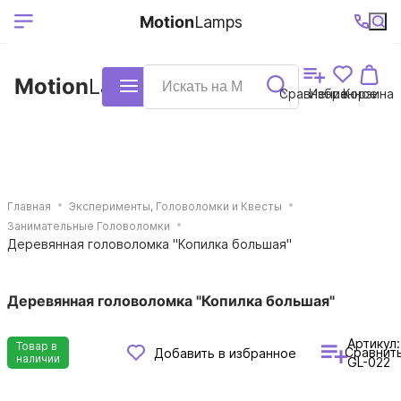
Выберите ваш
Ваш регион
+7 (495)740-
График
Motion
Lamps
доставки
38-68
работы
город
Motion
Lamps
Каталог
Сравнение
Избранное
Корзина
Главная
Эксперименты, Головоломки и Квесты
Занимательные Головоломки
Деревянная головоломка "Копилка большая"
Деревянная головоломка "Копилка большая"
Артикул:
Товар в
Сравнит
Добавить в избранное
наличии
GL-022