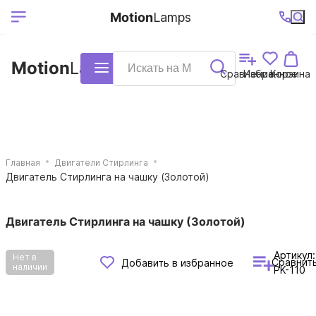
Выберите ваш
Ваш регион
+7 (495)740-
График
Motion
Lamps
доставки
38-68
работы
город
Motion
Lamps
Каталог
Сравнение
Избранное
Корзина
Главная
Двигатели Стирлинга
Двигатель Стирлинга на чашку (Золотой)
Двигатель Стирлинга на чашку (Золотой)
Артикул:
Нет в
Сравнит
Добавить в избранное
наличии
PK-110