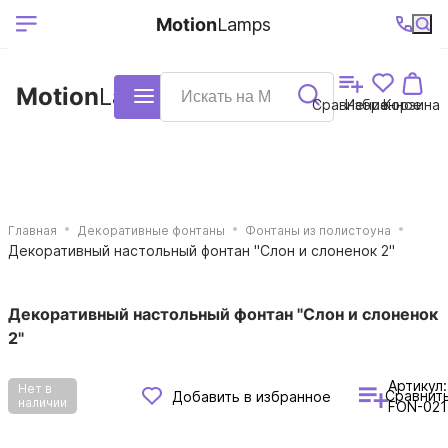
Выберите ваш
Ваш регион
+7 (495)740-
График
Motion
Lamps
доставки
38-68
работы
город
Motion
Lamps
Каталог
Сравнение
Избранное
Корзина
Главная
Декоративные фонтаны
Фонтаны из полистоуна
Декоративный настольный фонтан "Слон и слоненок 2"
Декоративный настольный фонтан "Слон и слоненок
2"
Артикул:
Нет в
Сравнит
Добавить в избранное
наличии
FON-021