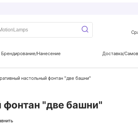
Ср
Брендирование/Нанесение
Доставка/Само
ративный настольный фонтан "две башни"
 фонтан "две башни"
авнить